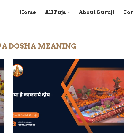
Home
All Puja
About Guruji
Con
PA DOSHA MEANING