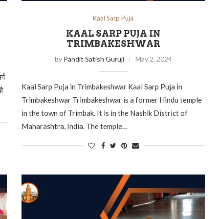
Kaal Sarp Puja
KAAL SARP PUJA IN
TRIMBAKESHWAR
by
Pandit Satish Guruji
May 2, 2024
्प
Kaal Sarp Puja in Trimbakeshwar Kaal Sarp Puja in
है
Trimbakeshwar Trimbakeshwar is a former Hindu temple
in the town of Trimbak. It is in the Nashik District of
Maharashtra, India. The temple…