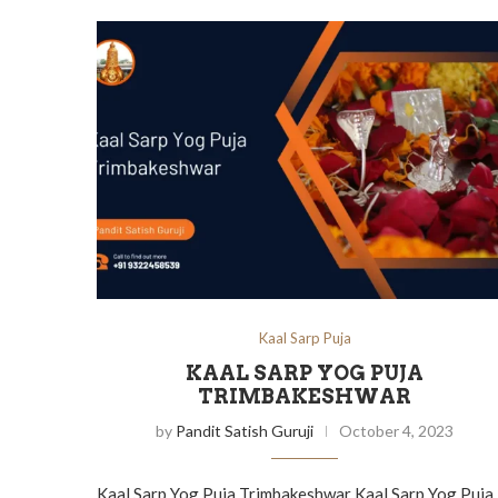
Kaal Sarp Puja
KAAL SARP YOG PUJA
TRIMBAKESHWAR
by
Pandit Satish Guruji
October 4, 2023
Kaal Sarp Yog Puja Trimbakeshwar Kaal Sarp Yog Puja