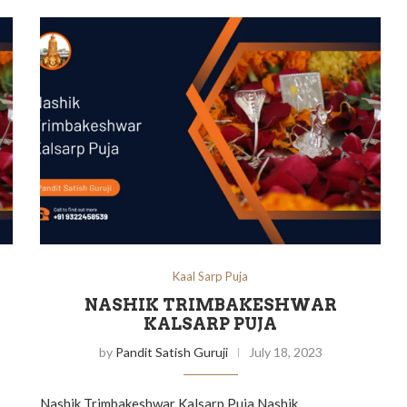
Kaal Sarp Puja
NASHIK TRIMBAKESHWAR
KALSARP PUJA
by
Pandit Satish Guruji
July 18, 2023
Nashik Trimbakeshwar Kalsarp Puja Nashik