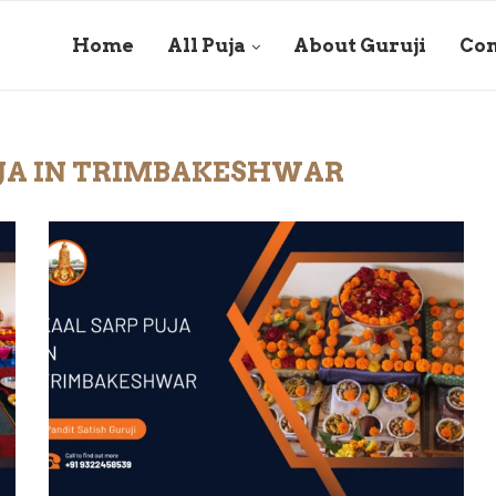
Home
All Puja
About Guruji
Con
UJA IN TRIMBAKESHWAR