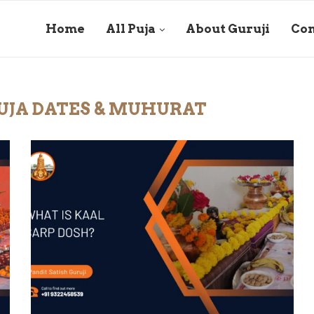
Home
All Puja
About Guruji
Con
UJA DATES & MUHURAT