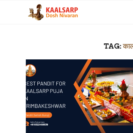
TAG:
कालस