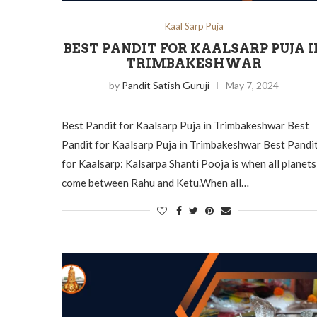
Kaal Sarp Puja
BEST PANDIT FOR KAALSARP PUJA I
TRIMBAKESHWAR
by
Pandit Satish Guruji
May 7, 2024
Best Pandit for Kaalsarp Puja in Trimbakeshwar Best
Pandit for Kaalsarp Puja in Trimbakeshwar Best Pandi
for Kaalsarp: Kalsarpa Shanti Pooja is when all planets
come between Rahu and Ketu.When all…